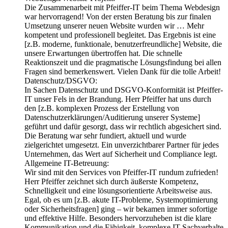
Die Zusammenarbeit mit Pfeiffer-IT beim Thema Webdesign
war hervorragend! Von der ersten Beratung bis zur finalen
Umsetzung unserer neuen Website wurden wir
… Mehr
kompetent und professionell begleitet. Das Ergebnis ist eine
[z.B. moderne, funktionale, benutzerfreundliche] Website, die
unsere Erwartungen übertroffen hat. Die schnelle
Reaktionszeit und die pragmatische Lösungsfindung bei allen
Fragen sind bemerkenswert. Vielen Dank für die tolle Arbeit!
Datenschutz/DSGVO:
In Sachen Datenschutz und DSGVO-Konformität ist Pfeiffer-
IT unser Fels in der Brandung. Herr Pfeiffer hat uns durch
den [z.B. komplexen Prozess der Erstellung von
Datenschutzerklärungen/Auditierung unserer Systeme]
geführt und dafür gesorgt, dass wir rechtlich abgesichert sind.
Die Beratung war sehr fundiert, aktuell und wurde
zielgerichtet umgesetzt. Ein unverzichtbarer Partner für jedes
Unternehmen, das Wert auf Sicherheit und Compliance legt.
Allgemeine IT-Betreuung:
Wir sind mit den Services von Pfeiffer-IT rundum zufrieden!
Herr Pfeiffer zeichnet sich durch äußerste Kompetenz,
Schnelligkeit und eine lösungsorientierte Arbeitsweise aus.
Egal, ob es um [z.B. akute IT-Probleme, Systemoptimierung
oder Sicherheitsfragen] ging – wir bekamen immer sofortige
und effektive Hilfe. Besonders hervorzuheben ist die klare
Kommunikation und die Fähigkeit, komplexe IT-Sachverhalte