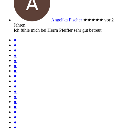
Angelika Fischer
★★★★★
vor 2
Jahren
Ich fühle mich bei Herrn Pfeiffer sehr gut betreut.
●
●
●
●
●
●
●
●
●
●
●
●
●
●
●
●
●
●