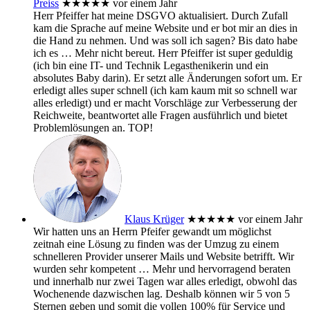
Preiss
★★★★★
vor einem Jahr
Herr Pfeiffer hat meine DSGVO aktualisiert. Durch Zufall
kam die Sprache auf meine Website und er bot mir an dies in
die Hand zu nehmen. Und was soll ich sagen? Bis dato habe
ich es
… Mehr
nicht bereut. Herr Pfeiffer ist super geduldig
(ich bin eine IT- und Technik Legasthenikerin und ein
absolutes Baby darin). Er setzt alle Änderungen sofort um. Er
erledigt alles super schnell (ich kam kaum mit so schnell war
alles erledigt) und er macht Vorschläge zur Verbesserung der
Reichweite, beantwortet alle Fragen ausführlich und bietet
Problemlösungen an. TOP!
Klaus Krüger
★★★★★
vor einem Jahr
Wir hatten uns an Herrn Pfeifer gewandt um möglichst
zeitnah eine Lösung zu finden was der Umzug zu einem
schnelleren Provider unserer Mails und Website betrifft. Wir
wurden sehr kompetent
… Mehr
und hervorragend beraten
und innerhalb nur zwei Tagen war alles erledigt, obwohl das
Wochenende dazwischen lag. Deshalb können wir 5 von 5
Sternen geben und somit die vollen 100% für Service und