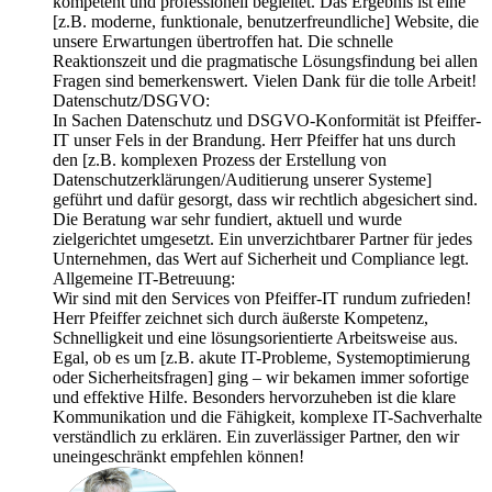
kompetent und professionell begleitet. Das Ergebnis ist eine
[z.B. moderne, funktionale, benutzerfreundliche] Website, die
unsere Erwartungen übertroffen hat. Die schnelle
Reaktionszeit und die pragmatische Lösungsfindung bei allen
Fragen sind bemerkenswert. Vielen Dank für die tolle Arbeit!
Datenschutz/DSGVO:
In Sachen Datenschutz und DSGVO-Konformität ist Pfeiffer-
IT unser Fels in der Brandung. Herr Pfeiffer hat uns durch
den [z.B. komplexen Prozess der Erstellung von
Datenschutzerklärungen/Auditierung unserer Systeme]
geführt und dafür gesorgt, dass wir rechtlich abgesichert sind.
Die Beratung war sehr fundiert, aktuell und wurde
zielgerichtet umgesetzt. Ein unverzichtbarer Partner für jedes
Unternehmen, das Wert auf Sicherheit und Compliance legt.
Allgemeine IT-Betreuung:
Wir sind mit den Services von Pfeiffer-IT rundum zufrieden!
Herr Pfeiffer zeichnet sich durch äußerste Kompetenz,
Schnelligkeit und eine lösungsorientierte Arbeitsweise aus.
Egal, ob es um [z.B. akute IT-Probleme, Systemoptimierung
oder Sicherheitsfragen] ging – wir bekamen immer sofortige
und effektive Hilfe. Besonders hervorzuheben ist die klare
Kommunikation und die Fähigkeit, komplexe IT-Sachverhalte
verständlich zu erklären. Ein zuverlässiger Partner, den wir
uneingeschränkt empfehlen können!